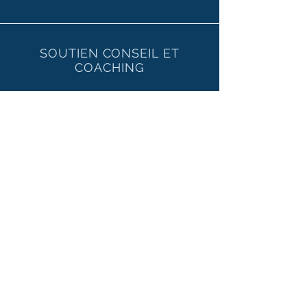
SOUTIEN CONSEIL ET
COACHING
Grâce à la vidéo-conférence, les
professionnels agréés
Caringship© peuvent
accompagner vos gestionnaires tout
au long de leur parcours
personnalisé de développement
professionnel en respectant leur
rythme et leur disponibilité.
En ligne ou en entreprise :
Sessions individuelles
Sessions de groupe
Forum de développement