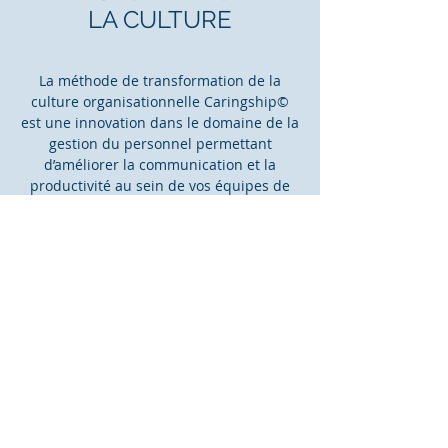
LA CULTURE
La méthode de transformation de la
culture organisationnelle Caringship©
est une innovation dans le domaine de la
gestion du personnel permettant
d’améliorer la communication et la
productivité au sein de vos équipes de
travail. Caringship© est une démarche
collective d’amélioration continue visant
l’établissement d’une dynamique
organisationnelle de bienveillance
mutuelle.
Le procédé comporte 10 étapes qui
visent à modifier les pratiques
professionnelles des gestionnaires et des
employés de manière à atteindre et
maintenir une dynamique culturelle
d’interdépendance et de bienveillance