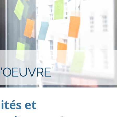
D'OEUVRE
ités et