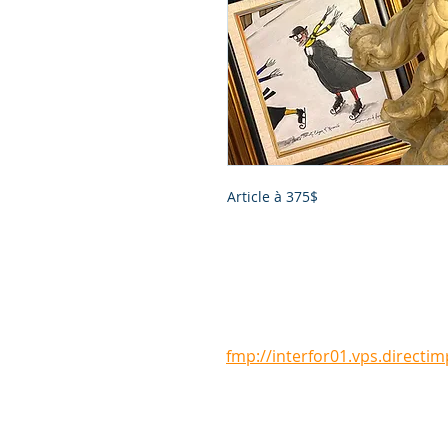
Article à 375$
© 2024 • Caringship
1-866-460-0550
fmp://interfor01.vps.directi