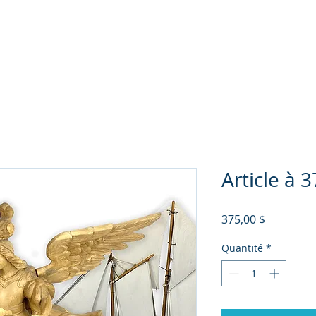
Articles d'intérêt
Culture
Conseil
Formation
Out
Article à 
Prix
375,00 $
Quantité
*